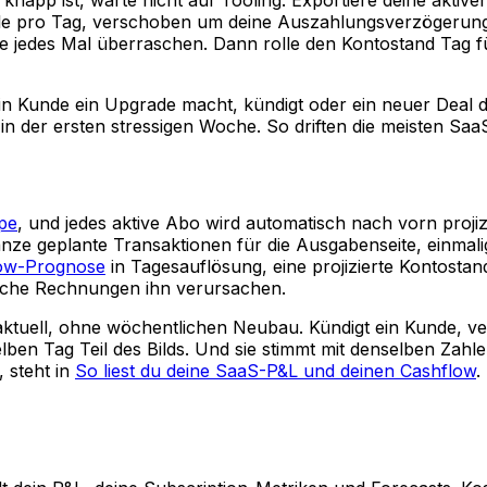
le pro Tag, verschoben um deine Auszahlungsverzögerung. 
e jedes Mal überraschen. Dann rolle den Kontostand Tag fü
d ein Kunde ein Upgrade macht, kündigt oder ein neuer Deal
n der ersten stressigen Woche. So driften die meisten SaaS
ipe
, und jedes aktive Abo wird automatisch nach vorn proji
ze geplante Transaktionen für die Ausgabenseite, einmalig
ow-Prognose
in Tagesauflösung, eine projizierte Kontostand
lche Rechnungen ihn verursachen.
ie aktuell, ohne wöchentlichen Neubau. Kündigt ein Kunde, 
lben Tag Teil des Bilds. Und sie stimmt mit denselben Zahl
 steht in
So liest du deine SaaS-P&L und deinen Cashflow
.