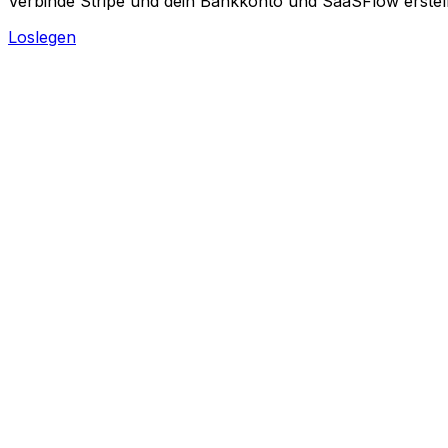
Verbinde Stripe und dein Bankkonto und SaaSFlow erstellt
Loslegen