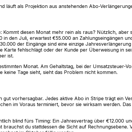
d läuft als Projektion aus anstehenden Abo-Verlängerung
e: Kommt diesen Monat mehr rein als raus? Nützlich, aber s
0 in den Juli, erwartest €55.000 an Zahlungseingängen und
€30.000 der Eingänge sind eine einzige Jahresverlängerun
ie Karte fehlschlägt oder der Kunde per Überweisung in s
r ist.
bestimmten Monat. Am Gehaltstag, bei der Umsatzsteuer-V
e keine Tage sieht, sieht das Problem nicht kommen.
 gut vorhersagbar. Jedes aktive Abo in Stripe trägt ein V
chen im Voraus terminiert, bevor sie wirksam werden. Das
sichtlich blind fürs Timing: Ein Jahresvertrag über €12.000
ität brauchst du stattdessen die Sicht auf Rechnungsebene.