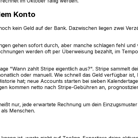
erechnet im Oktober fällig werden.
dem Konto
e noch kein Geld auf der Bank. Dazwischen liegen zwei Ver
lungen gehen sofort durch, aber manche schlagen fehl und
chnungen werden oft per Überweisung bezahlt, im Temp
rage "Wann zahlt Stripe eigentlich aus?". Stripe sammelt 
monatlich oder manuell. Wie schnell das Geld verfügbar ist
torie hat; neue Accounts starten bei sieben Kalendertagen
n kommen netto nach Stripe-Gebühren an, prognostiziere a
Es heißt nur, jede erwartete Rechnung um dein Einzugsmus
 als Menschen.
knapp ist, warte nicht auf Tooling. Exportiere deine aktiv