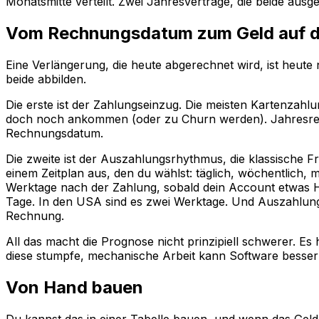
Monatsmitte verteilt. Zwei Jahresverträge, die beide ausg
Vom Rechnungsdatum zum Geld auf 
Eine Verlängerung, die heute abgerechnet wird, ist heut
beide abbilden.
Die erste ist der Zahlungseinzug. Die meisten Kartenzah
doch noch ankommen (oder zu Churn werden). Jahresre
Rechnungsdatum.
Die zweite ist der Auszahlungsrhythmus, die klassische F
einem Zeitplan aus, den du wählst: täglich, wöchentlich, 
Werktage nach der Zahlung, sobald dein Account etwas His
Tage. In den USA sind es zwei Werktage. Und Auszahlunge
Rechnung.
All das macht die Prognose nicht prinzipiell schwerer. 
diese stumpfe, mechanische Arbeit kann Software besser
Von Hand bauen
Du kannst das in einer Tabelle bauen, und wenn das Geld 