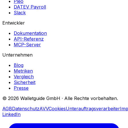
Pleo
DATEV Payroll
Slack
Entwickler
Dokumentation
API-Referenz
MCP-Server
Unternehmen
Blog
Metriken
Vergleich
Sicherheit
Presse
©
2026
Walletguide GmbH
·
Alle Rechte vorbehalten.
AGB
Datenschutz
AVV
Cookies
Unterauftragsverarbeiter
Im
LinkedIn