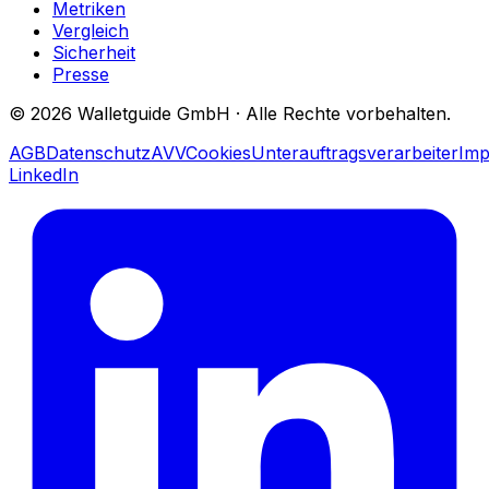
Metriken
Vergleich
Sicherheit
Presse
©
2026
Walletguide GmbH
·
Alle Rechte vorbehalten.
AGB
Datenschutz
AVV
Cookies
Unterauftragsverarbeiter
Im
LinkedIn