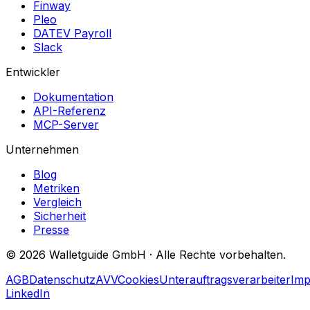
Finway
Pleo
DATEV Payroll
Slack
Entwickler
Dokumentation
API-Referenz
MCP-Server
Unternehmen
Blog
Metriken
Vergleich
Sicherheit
Presse
©
2026
Walletguide GmbH
·
Alle Rechte vorbehalten.
AGB
Datenschutz
AVV
Cookies
Unterauftragsverarbeiter
Im
LinkedIn